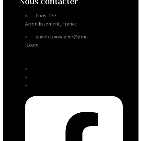
Nous contacter
Paris, 13e
Arrondissement, France
guide.du.voyageur@gma
il.com