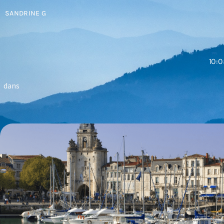
SANDRINE G
10:0
dans
Que faire à La Roche