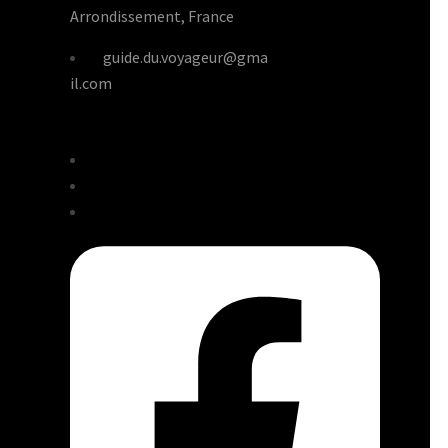
Arrondissement, France
guide.du.voyageur@gma
il.com