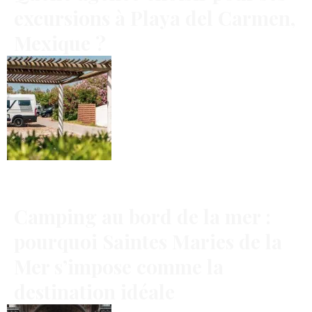
excursions à Playa del Carmen,
Mexique ?
Camping au bord de la mer :
pourquoi Saintes Maries de la
Mer s’impose comme la
destination idéale