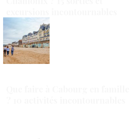
Chamonix ? 15 sorties et
excursions incontournables
Que faire à Cabourg en famille
? 10 activités incontournables