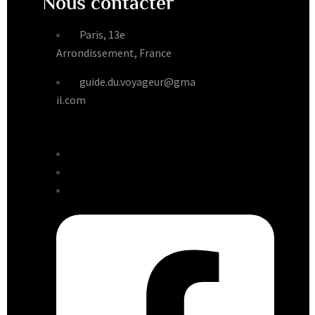
Nous contacter
Paris, 13e
Arrondissement, France
guide.du.voyageur@gma
il.com