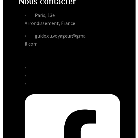
Nous contacter
Paris, 13e
Arrondissement, France
guide.du.voyageur@gma
il.com