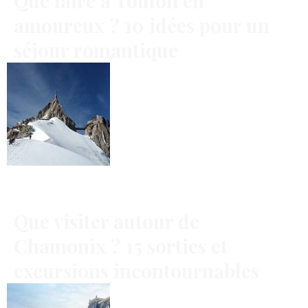
Que faire à Toulon en
amoureux ? 10 idées pour un
séjour romantique
Que visiter autour de
Chamonix ? 15 sorties et
excursions incontournables