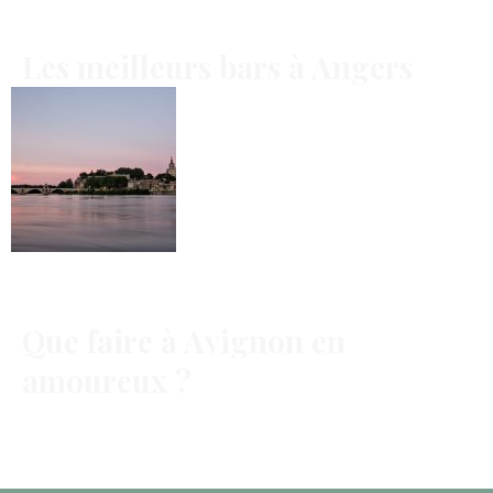
Les meilleurs bars à Angers
Que faire à Avignon en
amoureux ?