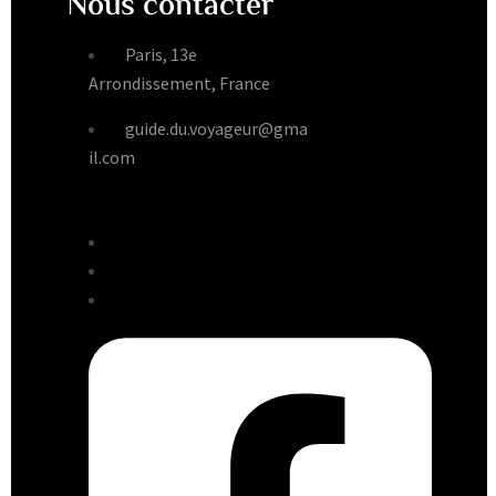
Nous contacter
Paris, 13e
Arrondissement, France
guide.du.voyageur@gma
il.com